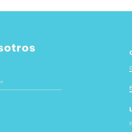
sotros
P