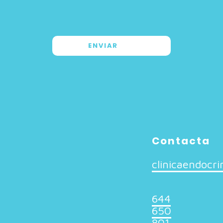
Contacta
clinicaendocr
644
650
801