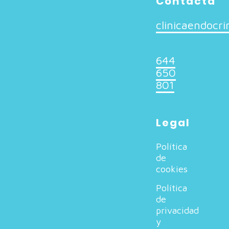
Contacta
clinicaendocr
644
650
801
Legal
Política
de
cookies
Política
de
privacidad
y