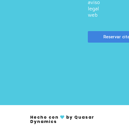
aviso
legal
web
Hecho con
by Quasar
Dynamics