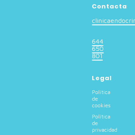
Contacta
clinicaendocr
644
650
801
Legal
Política
de
cookies
Política
de
privacidad