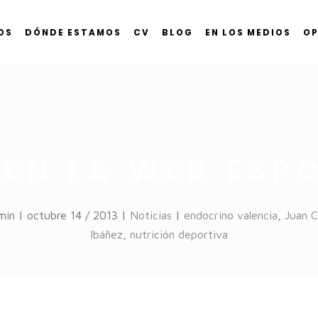
OS
DÓNDE ESTAMOS
CV
BLOG
EN LOS MEDIOS
OP
 EN LA WEB ESPO
min | octubre 14 / 2013 |
Noticias
|
endocrino valencia
,
Juan C
Ibáñez
,
nutrición deportiva