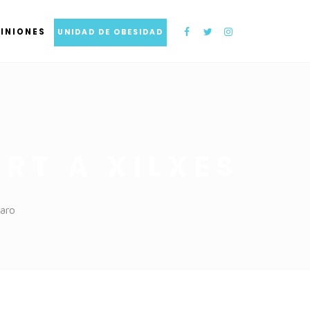
INIONES
UNIDAD DE OBESIDAD
RT A XILXES
aro