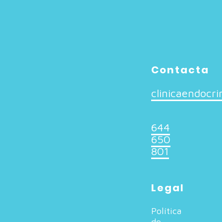
Contacta
clinicaendocr
644
650
801
Legal
Política
de