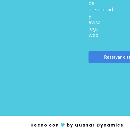
de
privacidad
y
aviso
legal
web
Hecho con
by Quasar Dynamics