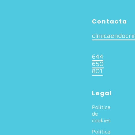
Contacta
clinicaendocr
644
650
801
Legal
Política
de
cookies
Política