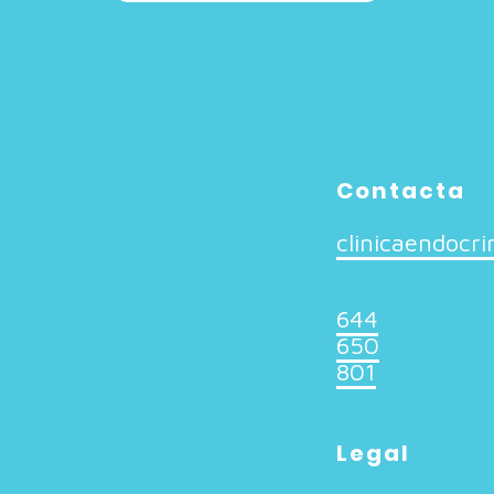
Contacta
clinicaendocr
644
650
801
Legal