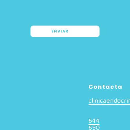
Contacta
clinicaendocr
644
650