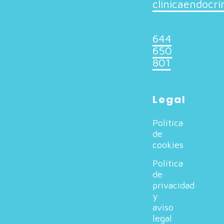
clinicaendocr
644
650
801
Legal
Política
de
cookies
Política
de
privacidad
y
aviso
legal